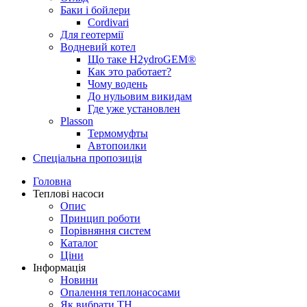
Баки і бойлери
Cordivari
Для геотермії
Водневий котел
Що таке H2ydroGEM®
Как это работает?
Чому водень
До нульовим викидам
Где уже установлен
Plasson
Термомуфты
Автопоилки
Спеціальна пропозиція
Головна
Теплові насоси
Опис
Принцип роботи
Порівняння систем
Каталог
Ціни
Інформація
Новини
Опалення теплонасосами
Як вибрати ТН