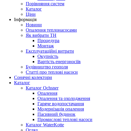
Порівняння систем
Каталог
Ціни
Інформація
Новини
Опалення теплонасосами
Як вибрати ТН
Процедура
Монтаж
Експлуатаційні витрати
Окупність
Вартість енергоносіїв
Будівництво геополя
Статті про теплові насоси
Сонячні колектори
Каталог
Каталог Ochsner
Опалення
Опалення та охолодження
Гаряче водопостачання
Модернізація опалення
Пасивний будинок
Промислові теплові насоси
Каталог WaterKotte
Огляд