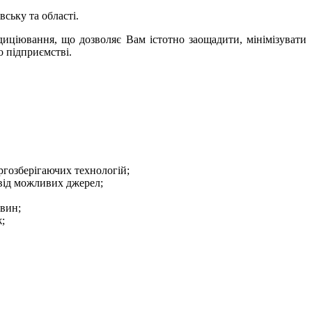
ську та області.
ціювання, що дозволяє Вам істотно заощадити, мінімізувати
 підприємстві.
ргозберігаючих технологій;
 від можливих джерел;
овин;
;