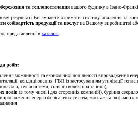
збереження та теплопостачання
вашого будинку в Івано-Франків
 результаті Ви зможете отримати систему опалення та конди
ти собівартість продукції та послуг
на Вашому виробництві або
, представленої в
каталозі
.
ди робіт:
влення можливості та економічної доцільності впровадження ене
нтиляції, кондиціювання, ГВП із застосуванням утилізації тепла
насоси, геліосистеми, сонячні колектора та інші);
их полів
(в тому числі і для сторонніх компаній), буріння свердл
 впровадження енергозберігаючих систем, монтаж та шеф-монтаж
ладнання