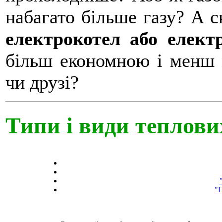
набагато більше газу? А с
електрокотел або елект
більш економною і менш 
чи друзі?
Типи і види теплови
"П