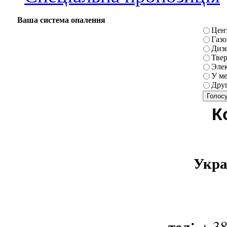
Ваша система опалення
Цен
Газо
Диз
Тве
Элек
У ме
Дру
К
Укра
:
тел
+ 38