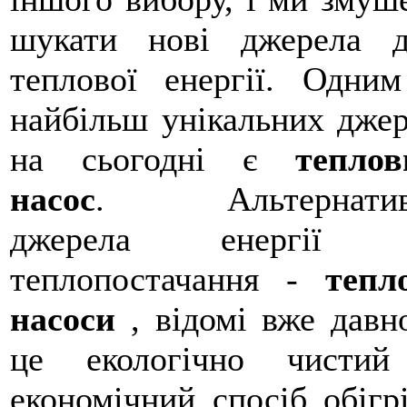
Більш докладно дивіться
Серія EUROPA
, яка так само виконує ще фу
шукати нові джерела д
теплової енергії. Одни
найбільш унікальних дже
на сьогодні є
теплов
насос
. Альтернатив
джерела енергії 
теплопостачання -
тепл
насоси
, відомі вже давн
це екологічно чистий
економічний спосіб обігр