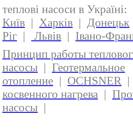
теплові насоси в Україні:
Київ
|
Харків
|
Донецьк
Ріг
|
Львів
|
Івано-Фран
Принцип работы тепловог
насосы
|
Геотермальное
отопление
|
OCHSNER
косвенного нагрева
|
Про
насосы
|