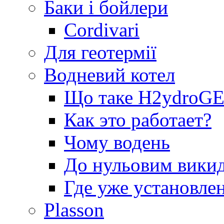
Баки і бойлери
Cordivari
Для геотермії
Водневий котел
Що таке H2ydro
Как это работает?
Чому водень
До нульовим вики
Где уже установле
Plasson