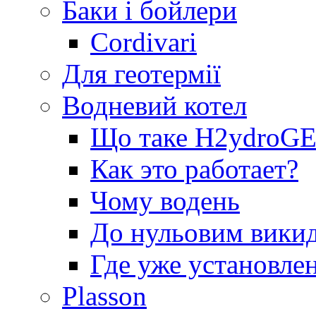
Баки і бойлери
Cordivari
Для геотермії
Водневий котел
Що таке H2ydro
Как это работает?
Чому водень
До нульовим вики
Где уже установле
Plasson