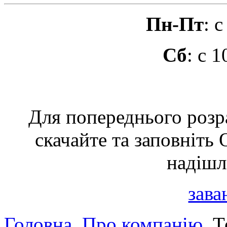
Пн-Пт
: 
Сб
: с 
Для попереднього розр
скачайте та заповн
надішлі
зава
Головна
Про компанію
Те