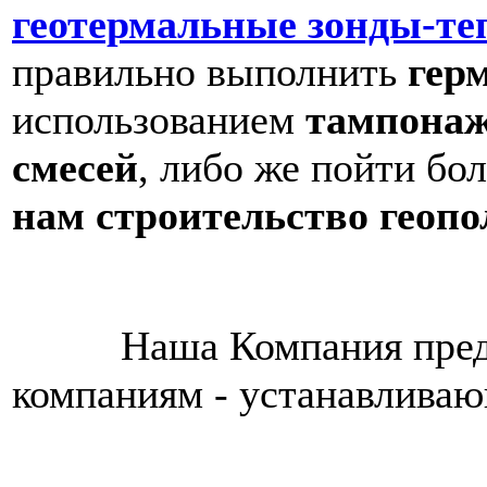
геотермальные зонды-т
правильно выполнить
гер
использованием
тампона
смесей
, либо же пойти бо
нам строительство геоп
Наша Компания предла
компаниям - устанавлива