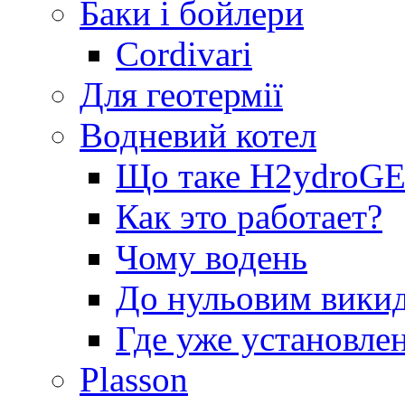
Баки і бойлери
Cordivari
Для геотермії
Водневий котел
Що таке H2ydro
Как это работает?
Чому водень
До нульовим вики
Где уже установле
Plasson