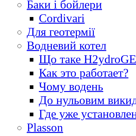
Баки і бойлери
Cordivari
Для геотермії
Водневий котел
Що таке H2ydro
Как это работает?
Чому водень
До нульовим вики
Где уже установле
Plasson