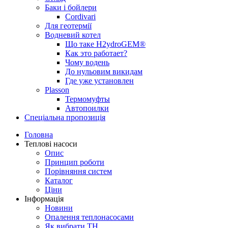
Баки і бойлери
Cordivari
Для геотермії
Водневий котел
Що таке H2ydroGEM®
Как это работает?
Чому водень
До нульовим викидам
Где уже установлен
Plasson
Термомуфты
Автопоилки
Спеціальна пропозиція
Головна
Теплові насоси
Опис
Принцип роботи
Порівняння систем
Каталог
Ціни
Інформація
Новини
Опалення теплонасосами
Як вибрати ТН