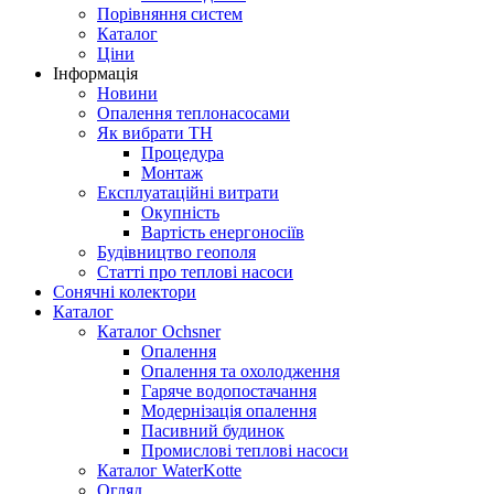
Порівняння систем
Каталог
Ціни
Інформація
Новини
Опалення теплонасосами
Як вибрати ТН
Процедура
Монтаж
Експлуатаційні витрати
Окупність
Вартість енергоносіїв
Будівництво геополя
Статті про теплові насоси
Сонячні колектори
Каталог
Каталог Ochsner
Опалення
Опалення та охолодження
Гаряче водопостачання
Модернізація опалення
Пасивний будинок
Промислові теплові насоси
Каталог WaterKotte
Огляд