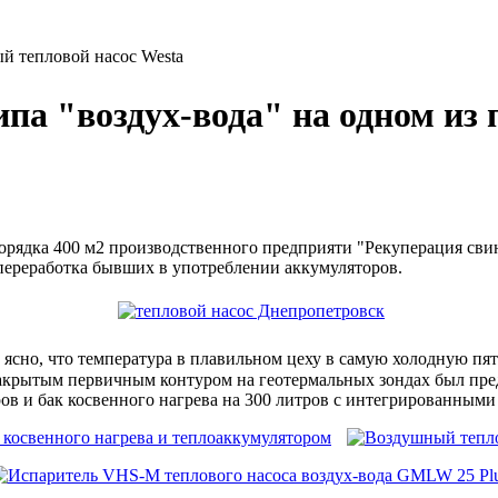
й тепловой насос Westa
типа "воздух-вода" на одном 
орядка 400 м2 производственного предприяти "Рекуперация свин
 переработка бывших в употреблении аккумуляторов.
 ясно, что температура в плавильном цеху в самую холодную пят
 закрытым первичным контуром на геотермальных зондах был пр
тров и бак косвенного нагрева на 300 литров с интегрированны