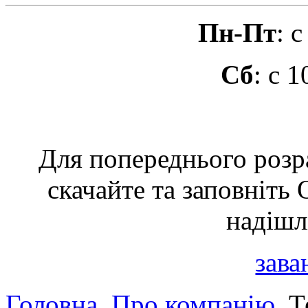
Пн-Пт
: 
Сб
: с 
Для попереднього розр
скачайте та заповн
надішлі
зава
Головна
Про компанію
Те