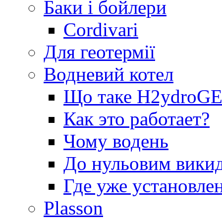
Баки і бойлери
Cordivari
Для геотермії
Водневий котел
Що таке H2ydro
Как это работает?
Чому водень
До нульовим вики
Где уже установле
Plasson