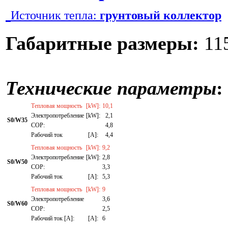
Источник тепла:
грунтовый коллектор
Габаритные размеры:
115
Технические параметры
:
Тепловая мощность
[kW]:
10,1
Электропотребление
[kW]:
2,1
S0/W35
СОР:
4,8
Рабочий ток
[A]:
4,4
Тепловая мощность
[kW]:
9,2
Электропотребление
[kW]:
2,8
S0/W50
СОР:
3,3
Рабочий ток
[A]:
5,3
Тепловая мощность
[kW]:
9
Электропотребление
3,6
S0/W60
СОР:
2,5
Рабочий ток [A]:
[A]:
6