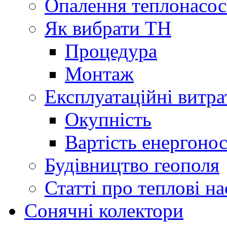
Опалення теплонасо
Як вибрати ТН
Процедура
Монтаж
Експлуатаційні витра
Окупність
Вартість енергонос
Будівництво геополя
Статті про теплові н
Сонячні колектори