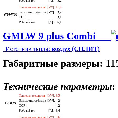
Рабочий ток
[A]:
5,2
Тепловая мощность
[kW]:
11,6
Электропотребление
[kW]:
3,7
W10/W60
СОР:
3,1
Рабочий ток
[A]:
6,1
GMLW 9 plus Combi
Источник тепла:
воздух (СПЛИТ)
Габаритные размеры:
115
Технические параметры
:
Тепловая мощность
[kW]:
8,5
Электропотребление
[kW]:
2
L2/W35
СОР:
4,2
Рабочий ток
[A]:
3,4
Тепловая мощность
[kW]:
5,6