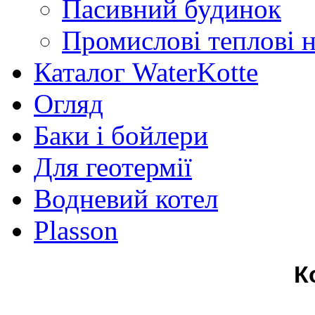
Пасивний будинок
Промислові теплові 
Каталог WaterKotte
Огляд
Баки і бойлери
Для геотермії
Водневий котел
Plasson
К