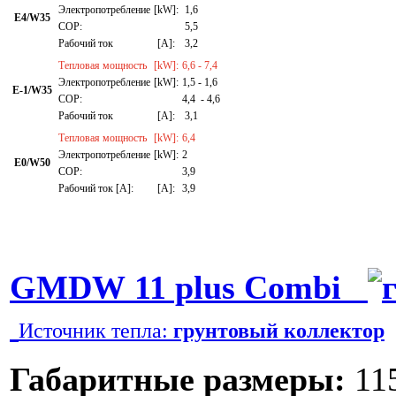
Электропотребление
[kW]:
1,6
E4/W35
СОР:
5,5
Рабочий ток
[A]:
3,2
Тепловая мощность
[kW]:
6,6 - 7,4
Электропотребление
[kW]:
1,5 - 1,6
E-1/W35
СОР:
4,4 - 4,6
Рабочий ток
[A]:
3,1
Тепловая мощность
[kW]:
6,4
Электропотребление
[kW]:
2
E0/W50
СОР:
3,9
Рабочий ток [A]:
[A]:
3,9
GMDW 11 plus Combi
Источник тепла:
грунтовый коллектор
Габаритные размеры:
115