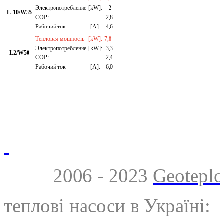
Электропотребление
[kW]:
2
L-10/W35
СОР:
2,8
Рабочий ток
[A]:
4,6
Тепловая мощность
[kW]:
7,8
Электропотребление
[kW]:
3,3
L2/W50
СОР:
2,4
Рабочий ток
[A]:
6,0
2006 - 2023
Geotepl
теплові насоси в Україні: