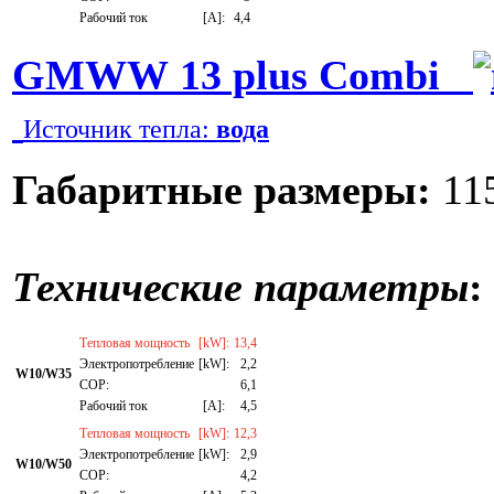
Рабочий ток
[A]:
4,4
GMWW 13 plus Combi
Источник тепла:
вода
Габаритные размеры:
115
Технические параметры
:
Тепловая мощность
[kW]:
13,4
Электропотребление
[kW]:
2,2
W10/W35
СОР:
6,1
Рабочий ток
[A]:
4,5
Тепловая мощность
[kW]:
12,3
Электропотребление
[kW]:
2,9
W10/W50
СОР:
4,2