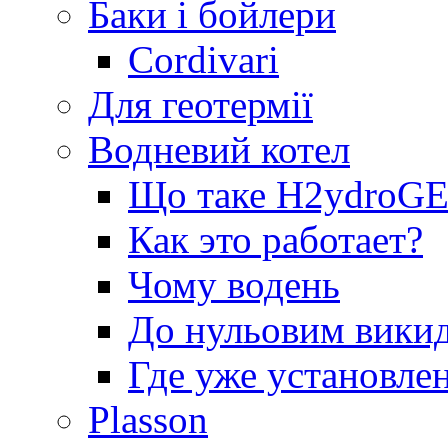
Баки і бойлери
Cordivari
Для геотермії
Водневий котел
Що таке H2ydro
Как это работает?
Чому водень
До нульовим вики
Где уже установле
Plasson