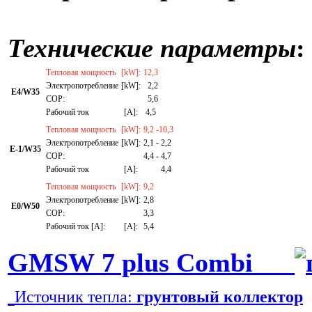
Технические параметры
:
Тепловая мощность
[kW]:
12,3
Электропотребление
[kW]:
2,2
E4/W35
СОР:
5,6
Рабочий ток
[A]:
4,5
Тепловая мощность
[kW]:
9,2 -10,3
Электропотребление
[kW]:
2,1 - 2,2
E-1/W35
СОР:
4,4 - 4,7
Рабочий ток
[A]:
4,4
Тепловая мощность
[kW]:
9,2
Электропотребление
[kW]:
2,8
E0/W50
СОР:
3,3
Рабочий ток [A]:
[A]:
5,4
GMSW 7 plus Combi
Источник тепла:
грунтовый коллектор