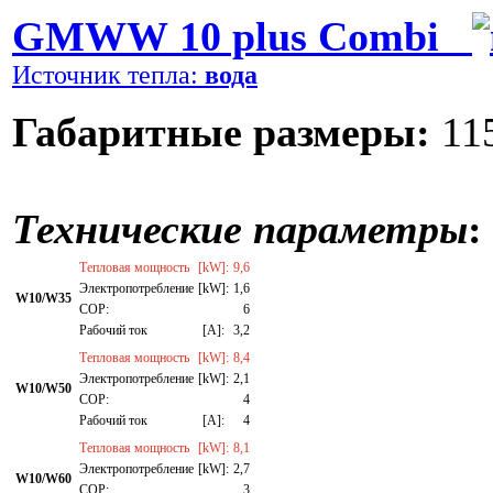
GMWW 10 plus Combi
Источник тепла:
вода
Габаритные размеры:
115
Технические параметры
:
Тепловая мощность
[kW]:
9,6
Электропотребление
[kW]:
1,6
W10/W35
СОР:
6
Рабочий ток
[A]:
3,2
Тепловая мощность
[kW]:
8,4
Электропотребление
[kW]:
2,1
W10/W50
СОР:
4
Рабочий ток
[A]:
4
Тепловая мощность
[kW]:
8,1
Электропотребление
[kW]:
2,7
W10/W60
СОР:
3