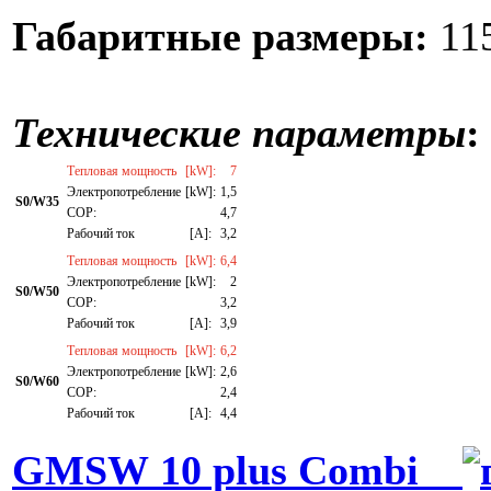
Габаритные размеры:
115
Технические параметры
:
Тепловая мощность
[kW]:
7
Электропотребление
[kW]:
1,5
S0/W35
СОР:
4,7
Рабочий ток
[A]:
3,2
Тепловая мощность
[kW]:
6,4
Электропотребление
[kW]:
2
S0/W50
СОР:
3,2
Рабочий ток
[A]:
3,9
Тепловая мощность
[kW]:
6,2
Электропотребление
[kW]:
2,6
S0/W60
СОР:
2,4
Рабочий ток
[A]:
4,4
GMSW 10 plus Combi