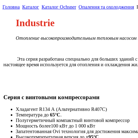
Головна
Каталог
Каталог Ochsner
Опалення та охолодження
I
Industrie
Отопление высокопроизводительным тепловым насосом п
Эта серия разработана специально для больших зданий с 
настоящее время используется для отопления и охлаждения ж
Серия с винтовыми компрессорами
Хладагент R134 А (Альтернативно R407C)
Температура до
65°C
.
Полугерметичный компактный винтовой компрессор
Мощность более100 кВт до 1 000 кВт
Запатентованная Ovi технология для достижения макси
Высокотемпературная версия до
+95°C