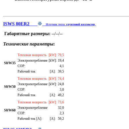
ISWS 80ER2
Источник тепла:
грунтовой коллектор
Габаритные размеры:
--/--/--
Технические параметры
:
Тепловая мощность
[kW]:
79,5
Электропотребление
[kW]:
19,4
S0/W35
СОР:
4,1
Рабочий ток
[A]:
39,5
Тепловая мощность
[kW]:
74,4
Электропотребление
[kW]:
24,8
S0/W50
СОР:
3,0
Рабочий ток
[A]:
49,2
Тепловая мощность
[kW]:
73,6
Электропотребление
32,0
S0/W60
СОР:
2,3
Рабочий ток [A]:
[A]:
59,2