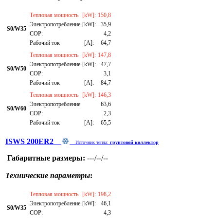
Тепловая мощность
[kW]:
150,8
Электропотребление
[kW]:
35,9
S0/W35
СОР:
4,2
Рабочий ток
[A]:
64,7
Тепловая мощность
[kW]:
147,8
Электропотребление
[kW]:
47,7
S0/W50
СОР:
3,1
Рабочий ток
[A]:
84,7
Тепловая мощность
[kW]:
146,3
Электропотребление
63,6
S0/W60
СОР:
2,3
Рабочий ток
[A]:
65,5
ISWS 200ER2
Источник тепла:
грунтовой коллектор
Габаритные размеры:
---/--/--
Технические параметры
:
Тепловая мощность
[kW]:
198,2
Электропотребление
[kW]:
46,1
S0/W35
СОР:
4,3