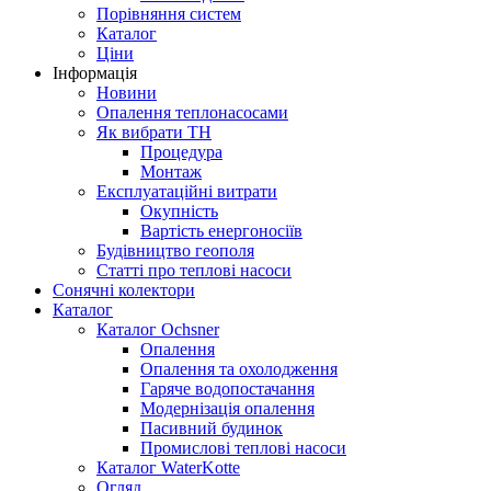
Порівняння систем
Каталог
Ціни
Інформація
Новини
Опалення теплонасосами
Як вибрати ТН
Процедура
Монтаж
Експлуатаційні витрати
Окупність
Вартість енергоносіїв
Будівництво геополя
Статті про теплові насоси
Сонячні колектори
Каталог
Каталог Ochsner
Опалення
Опалення та охолодження
Гаряче водопостачання
Модернізація опалення
Пасивний будинок
Промислові теплові насоси
Каталог WaterKotte
Огляд