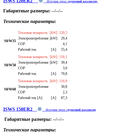
ISWS 120ER2
Источник тепла:
грунтовой коллектор
Габаритные размеры:
--/--/--
Технические параметры
:
Тепловая мощность
[kW]:
120,5
Электропотребление
[kW]:
29,4
S0/W35
СОР:
4,1
Рабочий ток
[A]:
55,4
Тепловая мощность
[kW]:
118,1
Электропотребление
[kW]:
39,4
S0/W50
СОР:
3,0
Рабочий ток
[A]:
70,8
Тепловая мощность
[kW]:
116,9
Электропотребление
50,8
S0/W60
СОР:
2,3
Рабочий ток [A]:
[A]:
87,3
ISWS 150ER2
Источник тепла:
грунтовой коллектор
Габаритные размеры:
--/--/--
Технические параметры
: