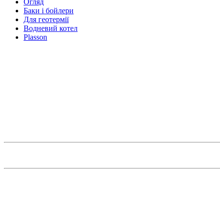
Огляд
Баки і бойлери
Для геотермії
Водневий котел
Plasson