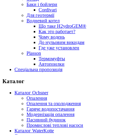
Баки і бойлери
Cordivari
Для геотермії
Водневий котел
Що таке H2ydroGEM®
Как это работает?
Чому водень
До нульовим викидам
Где уже установлен
Plasson
Термомуфты
Автопоилки
Спеціальна пропозиція
Каталог
Каталог Ochsner
Опалення
Опалення та охолодження
Гаряче водопостачання
Модернізація опалення
Пасивний будинок
Промислові теплові насоси
Каталог WaterKotte