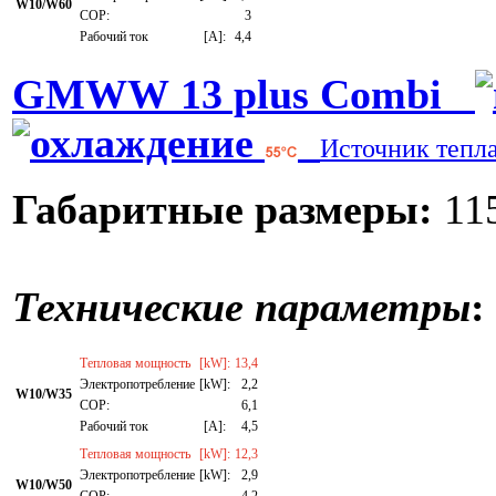
W10/W60
СОР:
3
Рабочий ток
[A]:
4,4
GMWW 13 plus Combi
Источник тепл
Габаритные размеры:
115
Технические параметры
:
Тепловая мощность
[kW]:
13,4
Электропотребление
[kW]:
2,2
W10/W35
СОР:
6,1
Рабочий ток
[A]:
4,5
Тепловая мощность
[kW]:
12,3
Электропотребление
[kW]:
2,9
W10/W50