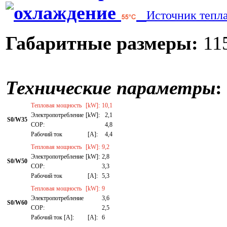
Источник тепл
Габаритные размеры:
115
Технические параметры
:
Тепловая мощность
[kW]:
10,1
Электропотребление
[kW]:
2,1
S0/W35
СОР:
4,8
Рабочий ток
[A]:
4,4
Тепловая мощность
[kW]:
9,2
Электропотребление
[kW]:
2,8
S0/W50
СОР:
3,3
Рабочий ток
[A]:
5,3
Тепловая мощность
[kW]:
9
Электропотребление
3,6
S0/W60
СОР:
2,5
Рабочий ток [A]:
[A]:
6