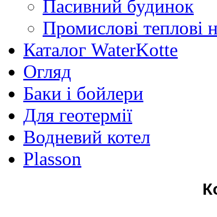
Пасивний будинок
Промислові теплові 
Каталог WaterKotte
Огляд
Баки і бойлери
Для геотермії
Водневий котел
Plasson
К