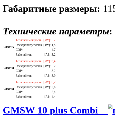
Габаритные размеры:
115
Технические параметры
:
Тепловая мощность
[kW]:
7
Электропотребление
[kW]:
1,5
S0/W35
СОР:
4,7
Рабочий ток
[A]:
3,2
Тепловая мощность
[kW]:
6,4
Электропотребление
[kW]:
2
S0/W50
СОР:
3,2
Рабочий ток
[A]:
3,9
Тепловая мощность
[kW]:
6,2
Электропотребление
[kW]:
2,6
S0/W60
СОР:
2,4
Рабочий ток
[A]:
4,4
GMSW 10 plus Combi