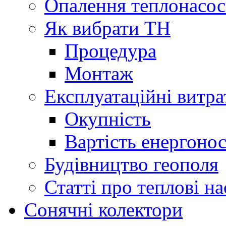
Опалення теплонасо
Як вибрати ТН
Процедура
Монтаж
Експлуатаційні витра
Окупність
Вартість енергонос
Будівництво геополя
Статті про теплові н
Сонячні колектори