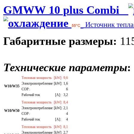
GMWW 10 plus Combi
Источник тепл
Габаритные размеры:
115
Технические параметры
:
Тепловая мощность
[kW]:
9,6
Электропотребление
[kW]:
1,6
W10/W35
СОР:
6
Рабочий ток
[A]:
3,2
Тепловая мощность
[kW]:
8,4
Электропотребление
[kW]:
2,1
W10/W50
СОР:
4
Рабочий ток
[A]:
4
Тепловая мощность
[kW]:
8,1
Электропотребление
[kW]:
2,7