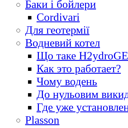
Баки і бойлери
Cordivari
Для геотермії
Водневий котел
Що таке H2ydro
Как это работает?
Чому водень
До нульовим вики
Где уже установле
Plasson