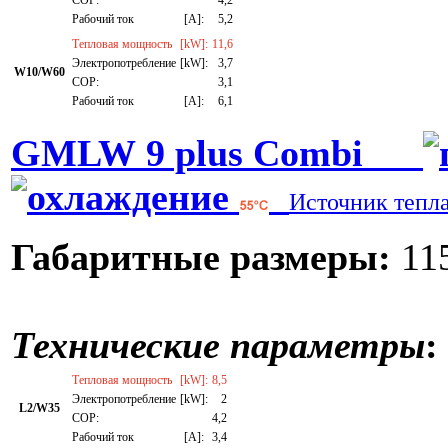
СОР:
4,2
Рабочий ток
[A]:
5,2
Тепловая мощность
[kW]:
11,6
Электропотребление
[kW]:
3,7
W10/W60
СОР:
3,1
Рабочий ток
[A]:
6,1
GMLW 9 plus Combi
Источник тепл
Габаритные размеры:
115
Технические параметры
:
Тепловая мощность
[kW]:
8,5
Электропотребление
[kW]:
2
L2/W35
СОР:
4,2
Рабочий ток
[A]:
3,4