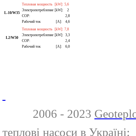
Тепловая мощность
[kW]:
5,6
Электропотребление
[kW]:
2
L-10/W35
СОР:
2,8
Рабочий ток
[A]:
4,6
Тепловая мощность
[kW]:
7,8
Электропотребление
[kW]:
3,3
L2/W50
СОР:
2,4
Рабочий ток
[A]:
6,0
2006 - 2023
Geotepl
теплові насоси в Україні: