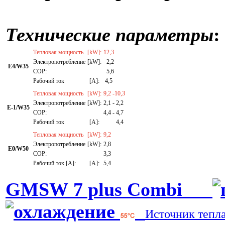
Технические параметры
:
Тепловая мощность
[kW]:
12,3
Электропотребление
[kW]:
2,2
E4/W35
СОР:
5,6
Рабочий ток
[A]:
4,5
Тепловая мощность
[kW]:
9,2 -10,3
Электропотребление
[kW]:
2,1 - 2,2
E-1/W35
СОР:
4,4 - 4,7
Рабочий ток
[A]:
4,4
Тепловая мощность
[kW]:
9,2
Электропотребление
[kW]:
2,8
E0/W50
СОР:
3,3
Рабочий ток [A]:
[A]:
5,4
GMSW 7 plus Combi
Источник тепл