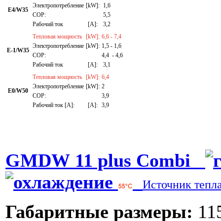
Электропотребление
[kW]:
1,6
E4/W35
СОР:
5,5
Рабочий ток
[A]:
3,2
Тепловая мощность
[kW]:
6,6 - 7,4
Электропотребление
[kW]:
1,5 - 1,6
E-1/W35
СОР:
4,4 - 4,6
Рабочий ток
[A]:
3,1
Тепловая мощность
[kW]:
6,4
Электропотребление
[kW]:
2
E0/W50
СОР:
3,9
Рабочий ток [A]:
[A]:
3,9
GMDW 11 plus Combi
Источник тепл
Габаритные размеры:
115