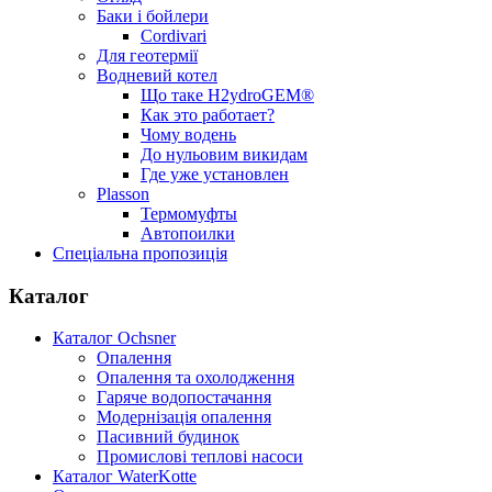
Баки і бойлери
Cordivari
Для геотермії
Водневий котел
Що таке H2ydroGEM®
Как это работает?
Чому водень
До нульовим викидам
Где уже установлен
Plasson
Термомуфты
Автопоилки
Спеціальна пропозиція
Каталог
Каталог Ochsner
Опалення
Опалення та охолодження
Гаряче водопостачання
Модернізація опалення
Пасивний будинок
Промислові теплові насоси
Каталог WaterKotte