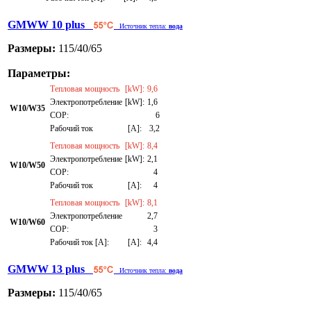
GMWW 10 plus
Источник тепла:
вода
Размеры:
115/40/65
Параметры:
Тепловая мощность
[kW]:
9,6
Электропотребление
[kW]:
1,6
W10/W35
СОР:
6
Рабочий ток
[A]:
3,2
Тепловая мощность
[kW]:
8,4
Электропотребление
[kW]:
2,1
W10/W50
СОР:
4
Рабочий ток
[A]:
4
Тепловая мощность
[kW]:
8,1
Электропотребление
2,7
W10/W60
СОР:
3
Рабочий ток [A]:
[A]:
4,4
GMWW 13 plus
Источник тепла:
вода
Размеры:
115/40/65