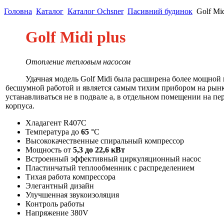
Головна
Каталог
Каталог Ochsner
Пасивний будинок
Golf Mid
Golf Midi plus
Отопление тепловым насосом
Удачная модель Golf Midi была расширена более мощной ве
бесшумной работой и является самым тихим прибором на рынке.
устанавливаться не в подвале а, в отдельном помещении на п
корпуса.
Хладагент R407C
Температура до
65
°C
Высококачественные спиральный компрессор
Мощность от
5,3 до 22,6 кВт
Встроенный эффективный циркуляционный насос
Пластинчатый теплообменник с распределением
Тихая работа компрессора
Элегантный дизайн
Улучшенная звукоизоляция
Контроль работы
Напряжение 380V