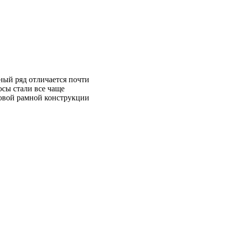
ый ряд отличается почти
осы стали все чаще
новой рамной конструкции