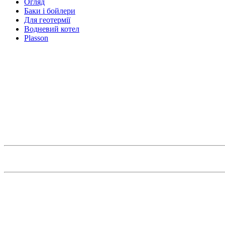
Огляд
Баки і бойлери
Для геотермії
Водневий котел
Plasson