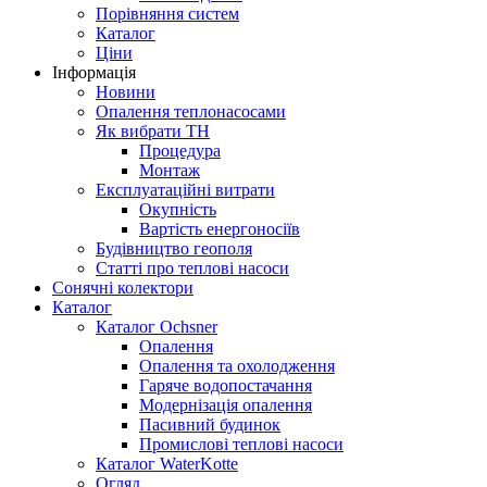
Порівняння систем
Каталог
Ціни
Інформація
Новини
Опалення теплонасосами
Як вибрати ТН
Процедура
Монтаж
Експлуатаційні витрати
Окупність
Вартість енергоносіїв
Будівництво геополя
Статті про теплові насоси
Сонячні колектори
Каталог
Каталог Ochsner
Опалення
Опалення та охолодження
Гаряче водопостачання
Модернізація опалення
Пасивний будинок
Промислові теплові насоси
Каталог WaterKotte
Огляд