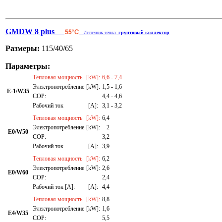
GMDW 8 plus
Источник тепла:
грунтовый коллектор
Размеры:
115/40/65
Параметры:
Тепловая мощность
[kW]:
6,6 - 7,4
Электропотребление
[kW]:
1,5 - 1,6
E-1/W35
СОР:
4,4 - 4,6
Рабочий ток
[A]:
3,1 - 3,2
Тепловая мощность
[kW]:
6,4
Электропотребление
[kW]:
2
E0/W50
СОР:
3,2
Рабочий ток
[A]:
3,9
Тепловая мощность
[kW]:
6,2
Электропотребление
[kW]:
2,6
E0/W60
СОР:
2,4
Рабочий ток [A]:
[A]:
4,4
Тепловая мощность
[kW]:
8,8
Электропотребление
[kW]:
1,6
E4/W35
СОР:
5,5