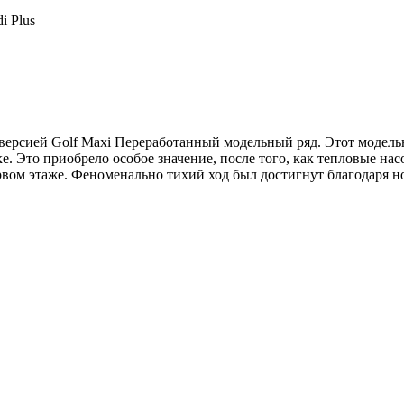
i Plus
рсией Golf Maxi Переработанный модельный ряд. Этот модельн
 Это приобрело особое значение, после того, как тепловые нас
ервом этаже. Феноменально тихий ход был достигнут благодаря 