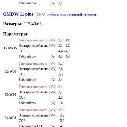
Рабочий ток
[A]:
3,2
GMDW 11 plus
Источник тепла:
грунтовый коллектор
Размеры:
115/40/65
Параметры:
Тепловая мощность
[kW]:
9,2 - 10,3
Электропотребление
[kW]:
2,1 - 2,2
E-1/W35
СОР:
4,4 - 4,7
Рабочий ток
[A]:
4,3 - 4,4
Тепловая мощность
[kW]:
9,2
Электропотребление
[kW]:
2,8
E0/W50
СОР:
3,3
Рабочий ток
[A]:
5,4
Тепловая мощность
[kW]:
9,1
Электропотребление
[kW]:
3,7
E0/W60
СОР:
2,5
Рабочий ток
[A]:
6
Тепловая мощность
[kW]:
12,3
Электропотребление
[kW]:
2,2
E4/W35
СОР:
5,6
Рабочий ток [A]:
[A]:
4,5