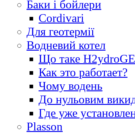
Баки і бойлери
Cordivari
Для геотермії
Водневий котел
Що таке H2ydro
Как это работает?
Чому водень
До нульовим вики
Где уже установле
Plasson