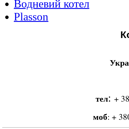
Водневий котел
Plasson
К
Укра
:
тел
+ 38
моб
:
+ 38