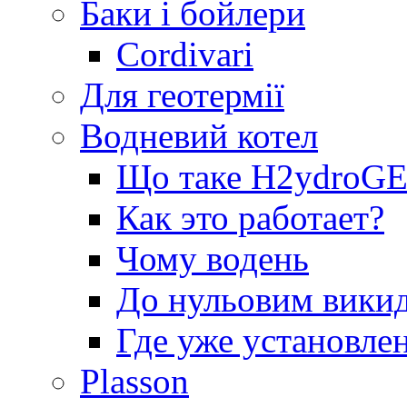
Баки і бойлери
Cordivari
Для геотермії
Водневий котел
Що таке H2ydro
Как это работает?
Чому водень
До нульовим вики
Где уже установле
Plasson