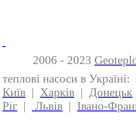
2006 - 2023
Geotepl
теплові насоси в Україні:
Київ
|
Харків
|
Донецьк
Ріг
|
Львів
|
Івано-Фран