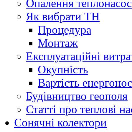
Опалення теплонасо
Як вибрати ТН
Процедура
Монтаж
Експлуатаційні витра
Окупність
Вартість енергонос
Будівництво геополя
Статті про теплові н
Сонячні колектори