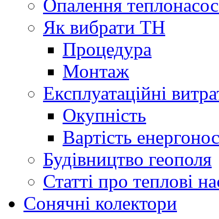
Опалення теплонасо
Як вибрати ТН
Процедура
Монтаж
Експлуатаційні витра
Окупність
Вартість енергонос
Будівництво геополя
Статті про теплові н
Сонячні колектори