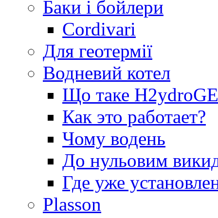
Баки і бойлери
Cordivari
Для геотермії
Водневий котел
Що таке H2ydro
Как это работает?
Чому водень
До нульовим вики
Где уже установле
Plasson