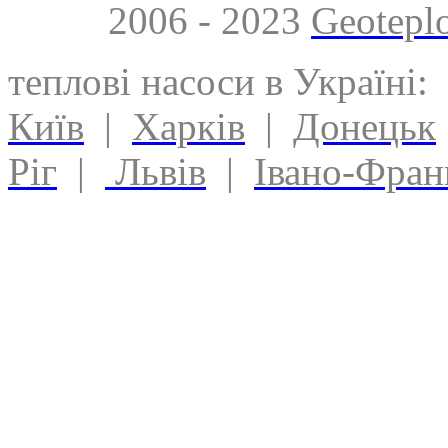
2006 - 2023
Geotepl
теплові насоси в Україні:
Київ
|
Харків
|
Донецьк
Ріг
|
Львів
|
Івано-Фран