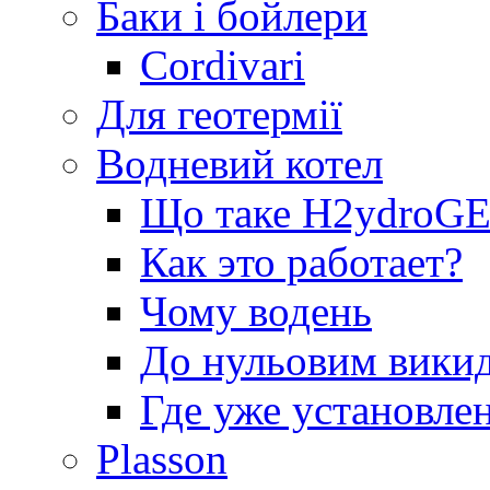
Баки і бойлери
Cordivari
Для геотермії
Водневий котел
Що таке H2ydro
Как это работает?
Чому водень
До нульовим вики
Где уже установле
Plasson