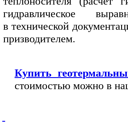
теплоносителя (расчет г
гидравлическое вырав
в технической документац
призводителем.
Купить геотермальны
стоимостью можно в н