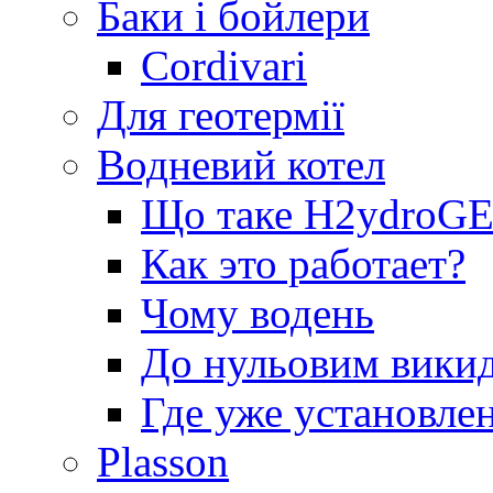
Баки і бойлери
Cordivari
Для геотермії
Водневий котел
Що таке H2ydro
Как это работает?
Чому водень
До нульовим вики
Где уже установле
Plasson