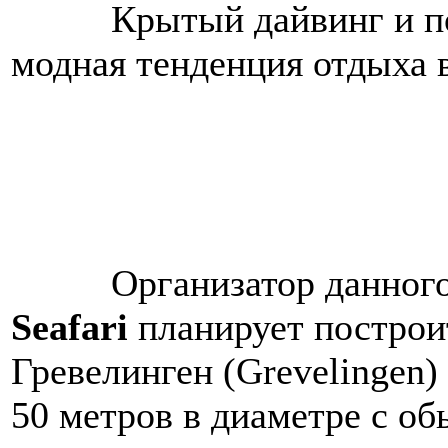
Крытый дайвинг и подво
модная тенденция отдыха 
Организатор данного с
Seafari
планирует построи
Гревелинген (Grevelingen
50 метров в диаметре с о