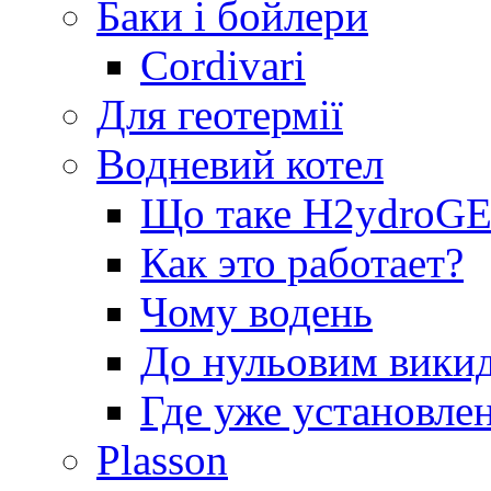
Баки і бойлери
Cordivari
Для геотермії
Водневий котел
Що таке H2ydro
Как это работает?
Чому водень
До нульовим вики
Где уже установле
Plasson