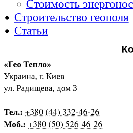
Cтоимость энергонос
Строительство геополя
Статьи
К
«Гео Тепло»
Украина
,
г. Киев
ул. Радищева, дом 3
+380 (44) 332-46-26
Тел.:
+380 (50) 526-46-26
Моб.: