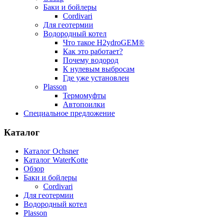
Баки и бойлеры
Cordivari
Для геотермии
Водородный котел
Что такое H2ydroGEM®
Как это работает?
Почему водород
К нулевым выбросам
Где уже установлен
Plasson
Термомуфты
Автопоилки
Специальное предложение
Каталог
Каталог Ochsner
Каталог WaterKotte
Обзор
Баки и бойлеры
Cordivari
Для геотермии
Водородный котел
Plasson