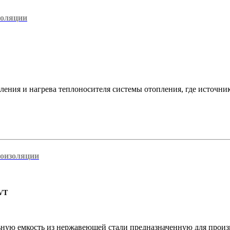
золяции
ия и нагрева теплоносителя системы отопления, где источнико
лоизоляции
VT
ную емкость из нержавеющей стали предназначенную для произв