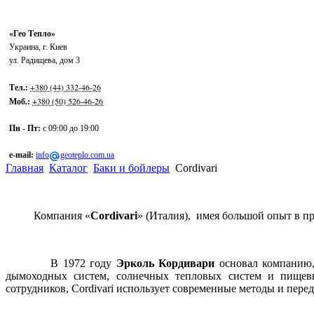
«Гео Тепло»
Украина
,
г. Киев
ул. Радищева, дом 3
+380 (44) 332-46-26
Тел.:
+380 (50) 526-46-26
Моб.:
Пн - Пт:
с 09:00 до 19:00
e-mail:
info
geoteplo.com.ua
Главная
Каталог
Баки и бойлеры
Cordivari
Компания «
Cordivari
» (Италия), имея большой опыт в пр
В 1972 году
Эрколь Кордивари
основал компанию, 
дымоходных систем, солнечных тепловых систем и пищевы
сотрудников, Cordivari использует современные методы и пере