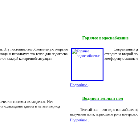
Горячее водоснабжение
 Эту постоянно возобновляемую энергию
Современный дом не
воды и использует это тепло для подогрева
отходит на второй пл
т от каждой конкретной ситуации
комфортную жизнь, е
Подробнее
Водяной теплый пол
ачестве системы охлаждения. Нет
ля охлаждения здания в летний период
Теплый пол – это одно из наиболее эфек
излучения пола, играющего роль поверхнос
Подробнее