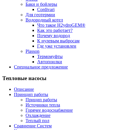
Баки и бойлеры
Cordivari
Для геотермии
Водородный котел
Что такое H2ydroGEM®
Как это работает?
Почему водород
К нулевым выбросам
Где уже установлен
Plasson
Термомуфты
Автопоилки
Специальное предложение
Тепловые насосы
Описание
Принцип работы
Прицип работы
Источники тепла
Горячее водоснабжение
Охлаждение
Теплый пол
Сравнение Систем