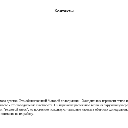
Контакты
мого детства. Это обыкновенный бытовой холодильник. Холодильник переносит тепло и
насос
- это холодильник «наоборот». Он переносит рассеянное тепло из окружающей ср
ием
"тепловой насос"
, но постоянно используют тепловые насосы в обычных холодильник
внимание на их работу.