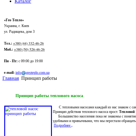
Каталог
«Гео Тепло»
Украина
,
г. Киев
ул. Радищева, дом 3
+380 (44) 332-46-26
Тел.:
+380 (50) 526-46-26
Моб.:
Пн - Пт:
с 09:00 до 19:00
e-mail:
info
geoteplo.com.ua
Главная
Принцип работы
Принцип работы теплового насоса
C тепловыми насосами каждый из нас знаком с са
Принцип действия теплового насоса прост.
Тепловой 
Большинство населения пока не знакомы с понят
удобными и привычными, что мы перестали обращать 
Подробнее