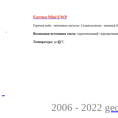
Europa Mini EWP
Горячая вода -
тепловым насосом. Сплитсистема - внешний ба
Возможные источники тепла:
горизонтальный / вертикальны
Температура:
до
65
°C
2006 - 2022
ge