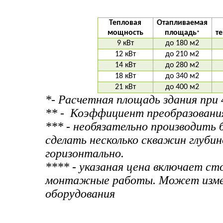
Тепловая
Отапливаемая
мощность
площадь
т
*
9 кВт
до 180 м2
12 кВт
до 210 м2
14 кВт
до 280 м2
18 кВт
до 340 м2
21 кВт
до 400 м2
*- Расчетная площадь здания при 
** - Коэффициент преобразовани
*** - необязательно производить
сделать несколько скважин глубин
горизонтально.
**** - указаная цена включает ст
монтажные работы. Может измен
оборудования