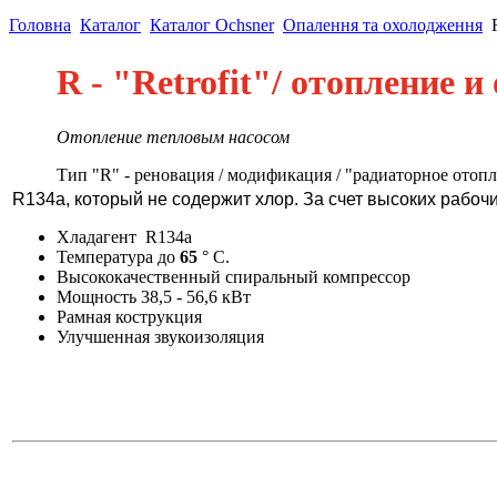
Головна
Каталог
Каталог Ochsner
Опалення та охолодження
R
R - "Retrofit"/ отопление 
Отопление тепловым насосом
Тип "R" - реновация / модификация / "радиаторное отопле
R134a, который не содержит хлор. За счет высоких рабоч
Хладагент R134a
Температура до
65
° C.
Высококачественный спиральный компрессор
Мощность 38,5 - 56,6 кВт
Рамная кострукция
Улучшенная звукоизоляция