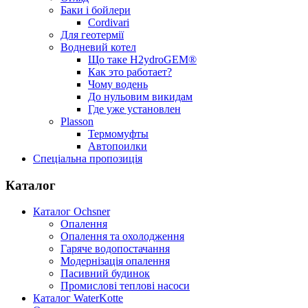
Баки і бойлери
Cordivari
Для геотермії
Водневий котел
Що таке H2ydroGEM®
Как это работает?
Чому водень
До нульовим викидам
Где уже установлен
Plasson
Термомуфты
Автопоилки
Спеціальна пропозиція
Каталог
Каталог Ochsner
Опалення
Опалення та охолодження
Гаряче водопостачання
Модернізація опалення
Пасивний будинок
Промислові теплові насоси
Каталог WaterKotte