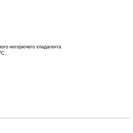
ного негорючего хладагента
0
С.