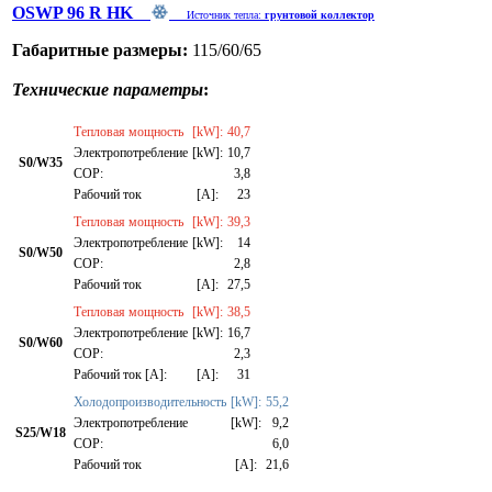
OSWP 96 R HK
Источник тепла:
грунтовой коллектор
Габаритные размеры:
115/60/65
Технические параметры
:
Тепловая мощность
[kW]:
40,7
Электропотребление
[kW]:
10,7
S0/W35
СОР:
3,8
Рабочий ток
[A]:
23
Тепловая мощность
[kW]:
39,3
Электропотребление
[kW]:
14
S0/W50
СОР:
2,8
Рабочий ток
[A]:
27,5
Тепловая мощность
[kW]:
38,5
Электропотребление
[kW]:
16,7
S0/W60
СОР:
2,3
Рабочий ток [A]:
[A]:
31
Холодопроизводительность
[kW]:
55,2
Электропотребление
[kW]:
9,2
S25/W18
СОР:
6,0
Рабочий ток
[A]:
21,6