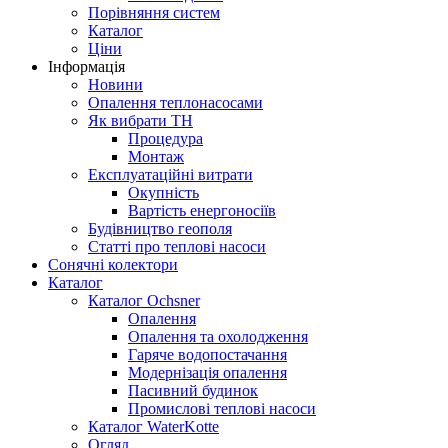
Порівняння систем
Каталог
Ціни
Інформація
Новини
Опалення теплонасосами
Як вибрати ТН
Процедура
Монтаж
Експлуатаційні витрати
Окупність
Вартість енергоносіїв
Будівництво геополя
Статті про теплові насоси
Сонячні колектори
Каталог
Каталог Ochsner
Опалення
Опалення та охолодження
Гаряче водопостачання
Модернізація опалення
Пасивний будинок
Промислові теплові насоси
Каталог WaterKotte
Огляд