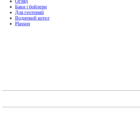
Огляд
Баки і бойлери
Для геотермії
Водневий котел
Plasson