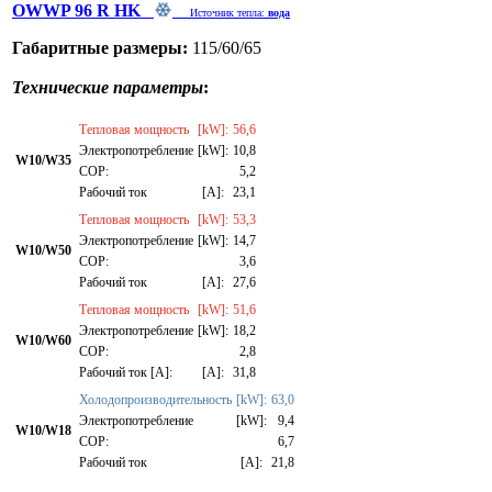
OWWP 96 R HK
Источник тепла:
вода
Габаритные размеры:
115/60/65
Технические параметры
:
Тепловая мощность
[kW]:
56,6
Электропотребление
[kW]:
10,8
W10/W35
СОР:
5,2
Рабочий ток
[A]:
23,1
Тепловая мощность
[kW]:
53,3
Электропотребление
[kW]:
14,7
W10/W50
СОР:
3,6
Рабочий ток
[A]:
27,6
Тепловая мощность
[kW]:
51,6
Электропотребление
[kW]:
18,2
W10/W60
СОР:
2,8
Рабочий ток [A]:
[A]:
31,8
Холодопроизводительность
[kW]:
63,0
Электропотребление
[kW]:
9,4
W10/W18
СОР:
6,7
Рабочий ток
[A]:
21,8