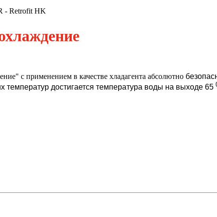
 - Retrofit HK
и охлаждение
ние" с применением в качестве хладагента абсолютно
безопас
их температур достигается температура воды на выходе 65