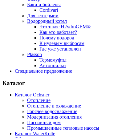
Баки и бойлеры
Cordivari
Для геотермии
Водородный котел
Что такое H2ydroGEM®
Как это работает?
Почему водород
К нулевым выбросам
Где уже установлен
Plasson
Термомуфты
Автопоилки
Специальное предложение
Каталог
Каталог Ochsner
Отопление
Отопление и охлаждение
Горячее водоснабжение
Модернизация отопления
Пассивный дом
Промышленные тепловые насосы
Каталог WaterKotte