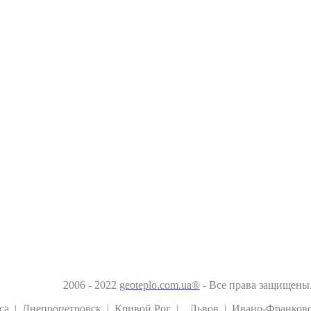
2006 - 2022
geoteplo.com.ua®
- Все права защищены
са
|
Днепропетровск
|
Кривой Рог
|
Львов
|
Ивано-Франков