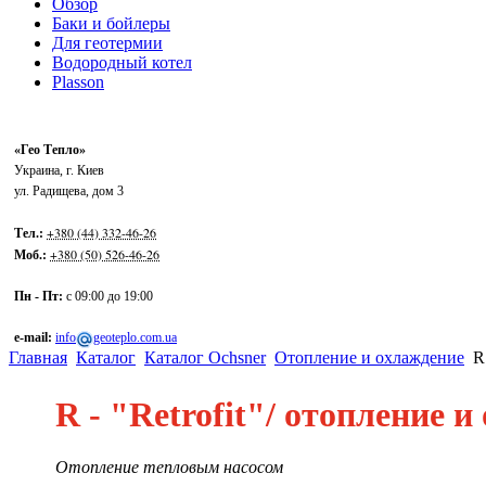
Обзор
Баки и бойлеры
Для геотермии
Водородный котел
Plasson
«Гео Тепло»
Украина
,
г. Киев
ул. Радищева, дом 3
+380 (44) 332-46-26
Тел.:
+380 (50) 526-46-26
Моб.:
Пн - Пт:
с 09:00 до 19:00
e-mail:
info
geoteplo.com.ua
Главная
Каталог
Каталог Ochsner
Отопление и охлаждение
R 
R - "Retrofit"/ отопление 
Отопление тепловым насосом