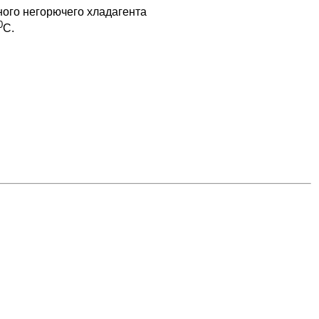
ного негорючего хладагента
0
С.