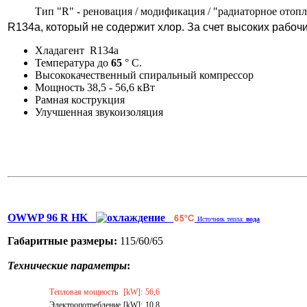
Тип "R" - реновация / модификация / "радиаторное отопле
R134a, который не содержит хлор. За счет высоких рабоч
Хладагент R134a
Температура до
65
° C.
Высококачественный спиральный компрессор
Мощность 38,5 - 56,6 кВт
Рамная кострукция
Улучшенная звукоизоляция
OWWP 96 R HK
Источник тепла:
вода
Габаритные размеры:
115/60/65
Технические параметры
:
Тепловая мощность
[kW]:
56,6
Электропотребление
[kW]:
10,8