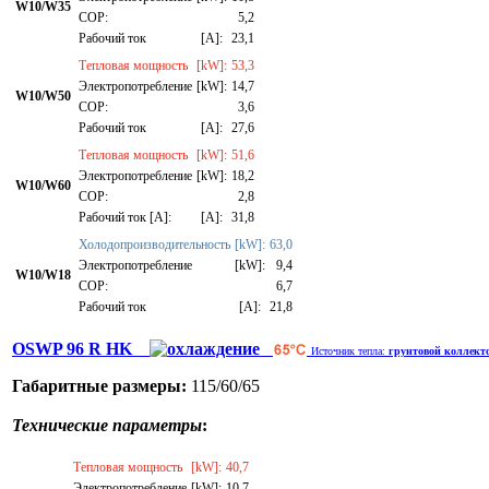
W10/W35
СОР:
5,2
Рабочий ток
[A]:
23,1
Тепловая мощность
[kW]:
53,3
Электропотребление
[kW]:
14,7
W10/W50
СОР:
3,6
Рабочий ток
[A]:
27,6
Тепловая мощность
[kW]:
51,6
Электропотребление
[kW]:
18,2
W10/W60
СОР:
2,8
Рабочий ток [A]:
[A]:
31,8
Холодопроизводительность
[kW]:
63,0
Электропотребление
[kW]:
9,4
W10/W18
СОР:
6,7
Рабочий ток
[A]:
21,8
OSWP 96 R HK
Источник тепла:
грунтовой коллект
Габаритные размеры:
115/60/65
Технические параметры
:
Тепловая мощность
[kW]:
40,7
Электропотребление
[kW]:
10,7