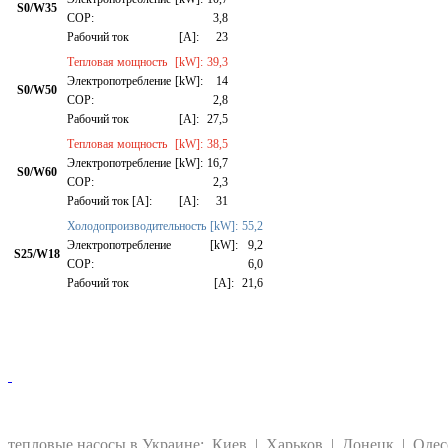
S0/W35
СОР:
3,8
Рабочий ток
[A]:
23
Тепловая мощность
[kW]:
39,3
Электропотребление
[kW]:
14
S0/W50
СОР:
2,8
Рабочий ток
[A]:
27,5
Тепловая мощность
[kW]:
38,5
Электропотребление
[kW]:
16,7
S0/W60
СОР:
2,3
Рабочий ток [A]:
[A]:
31
Холодопроизводительность
[kW]:
55,2
Электропотребление
[kW]:
9,2
S25/W18
СОР:
6,0
Рабочий ток
[A]:
21,6
тепловые насосы в Украине:
Киев
|
Харьков
|
Донецк
|
Одес