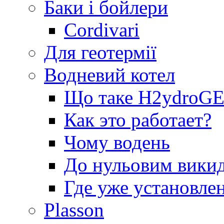
Баки і бойлери
Cordivari
Для геотермії
Водневий котел
Що таке H2ydro
Как это работает?
Чому водень
До нульовим вики
Где уже установле
Plasson