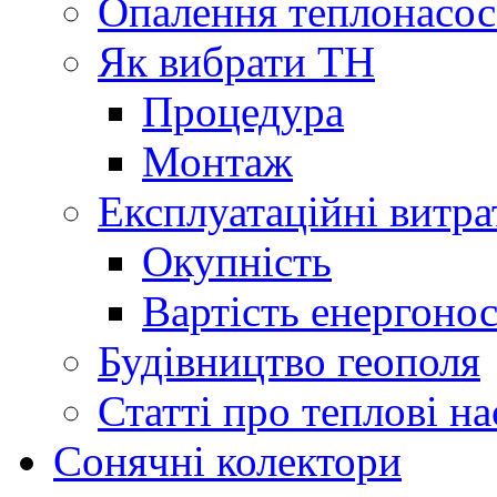
Опалення теплонасо
Як вибрати ТН
Процедура
Монтаж
Експлуатаційні витра
Окупність
Вартість енергонос
Будівництво геополя
Статті про теплові н
Сонячні колектори