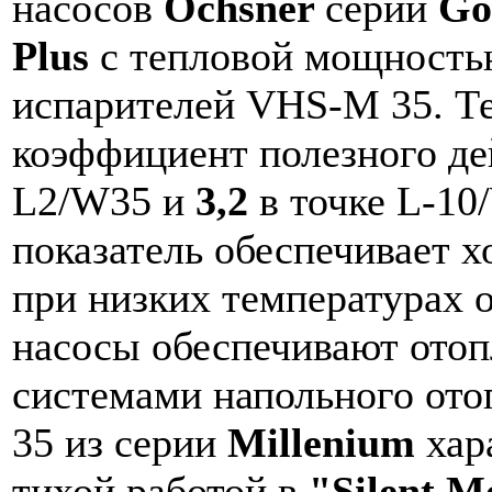
насосов
Ochsner
серии
Go
Plus
с тепловой мощност
испарителей VHS-M 35. Т
коэффициент полезного д
L2/W35 и
3,2
в точке L-10
показатель обеспечивает
при низких температурах
насосы обеспечивают отопл
системами напольного от
35 из серии
Millenium
хар
тихой работой в
"Silent M