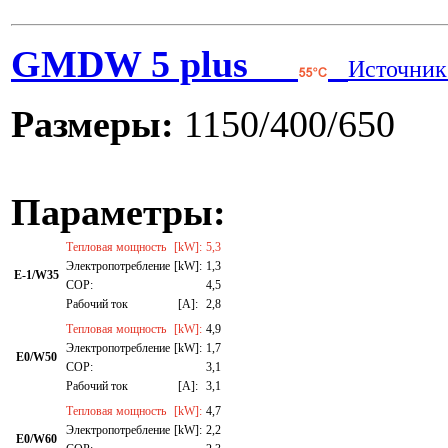
GMDW 5 plus
Источник
Размеры:
1150/400/650
Параметры:
Тепловая мощность
[kW]:
5,3
Электропотребление
[kW]:
1,3
E-1/W35
СОР:
4,5
Рабочий ток
[A]:
2,8
Тепловая мощность
[kW]:
4,9
Электропотребление
[kW]:
1,7
E0/W50
СОР:
3,1
Рабочий ток
[A]:
3,1
Тепловая мощность
[kW]:
4,7
Электропотребление
[kW]:
2,2
E0/W60