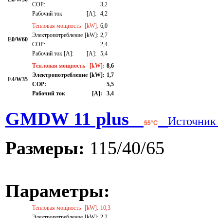
СОР:
3,2
Рабочий ток
[A]:
4,2
Тепловая мощность
[kW]:
6,0
Электропотребление
[kW]:
2,7
E0/W60
СОР:
2,4
Рабочий ток [A]:
[A]:
5,4
Тепловая мощность
[kW]:
8,6
Электропотребление
[kW]:
1,7
E4/W35
СОР:
5,5
Рабочий ток
[A]:
3,4
GMDW 11 plus
Источник
Размеры:
115/40/65
Параметры:
Тепловая мощность
[kW]:
10,3
Электропотребление
[kW]:
2,2