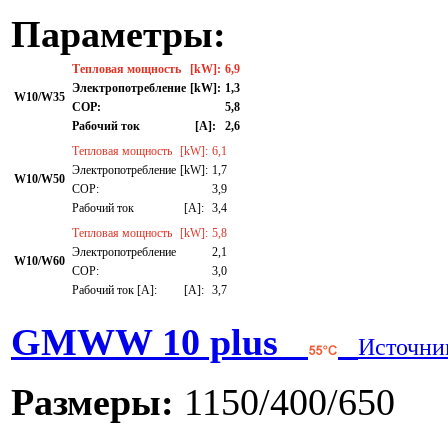
Параметры:
Тепловая мощность
[kW]:
6,9
Электропотребление
[kW]:
1,3
W10/W35
СОР:
5,8
Рабочий ток
[A]:
2,6
Тепловая мощность
[kW]:
6,1
Электропотребление
[kW]:
1,7
W10/W50
СОР:
3,9
Рабочий ток
[A]:
3,4
Тепловая мощность
[kW]:
5,8
Электропотребление
2,1
W10/W60
СОР:
3,0
Рабочий ток [A]:
[A]:
3,7
GMWW 10 plus
Источни
Размеры:
1150/400/650