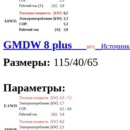
СОР:
2,3
Рабочий ток [A]:
[A]:
3,8
Тепловая мощность
[kW]:
6,2
Электропотребление
[kW]:
1,3
E4/W35
СОР:
5,3
Рабочий ток
[A]:
2,8
GMDW 8 plus
Источник
Размеры:
115/40/65
Параметры:
Тепловая мощность
[kW]:
6,8 - 7,2
Электропотребление
[kW]:
1,7
E-1/W35
СОР:
4,2 - 4,6
Рабочий ток
[A]:
3,4
Тепловая мощность
[kW]:
6,2
Электропотребление
[kW]:
2,1
E0/W50