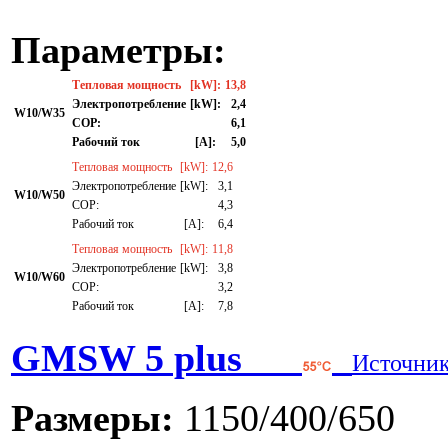
Параметры:
Тепловая мощность
[kW]:
13,8
Электропотребление
[kW]:
2,4
W10/W35
СОР:
6,1
Рабочий ток
[A]:
5,0
Тепловая мощность
[kW]:
12,6
Электропотребление
[kW]:
3,1
W10/W50
СОР:
4,3
Рабочий ток
[A]:
6,4
Тепловая мощность
[kW]:
11,8
Электропотребление
[kW]:
3,8
W10/W60
СОР:
3,2
Рабочий ток
[A]:
7,8
GMSW 5 plus
Источник
Размеры:
1150/400/650