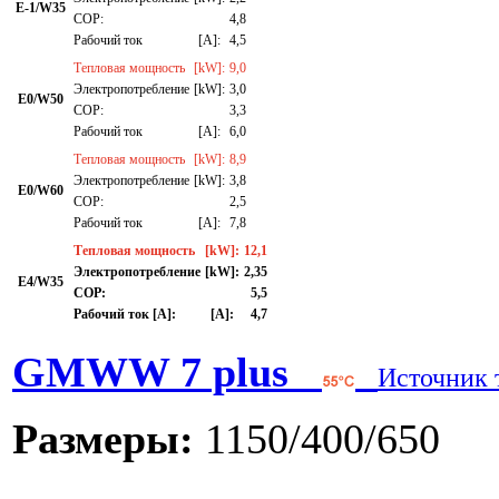
E-1/W35
СОР:
4,8
Рабочий ток
[A]:
4,5
Тепловая мощность
[kW]:
9,0
Электропотребление
[kW]:
3,0
E0/W50
СОР:
3,3
Рабочий ток
[A]:
6,0
Тепловая мощность
[kW]:
8,9
Электропотребление
[kW]:
3,8
E0/W60
СОР:
2,5
Рабочий ток
[A]:
7,8
Тепловая мощность
[kW]:
12,1
Электропотребление
[kW]:
2,35
E4/W35
СОР:
5,5
Рабочий ток [A]:
[A]:
4,7
GMWW 7 plus
Источник 
Размеры:
1150/400/650