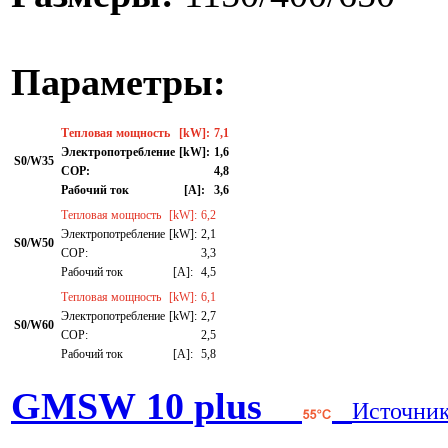
Параметры:
Тепловая мощность
[kW]:
7,1
Электропотребление
[kW]:
1,6
S0/W35
СОР:
4,8
Рабочий ток
[A]:
3,6
Тепловая мощность
[kW]:
6,2
Электропотребление
[kW]:
2,1
S0/W50
СОР:
3,3
Рабочий ток
[A]:
4,5
Тепловая мощность
[kW]:
6,1
Электропотребление
[kW]:
2,7
S0/W60
СОР:
2,5
Рабочий ток
[A]:
5,8
GMSW 10 plus
Источник