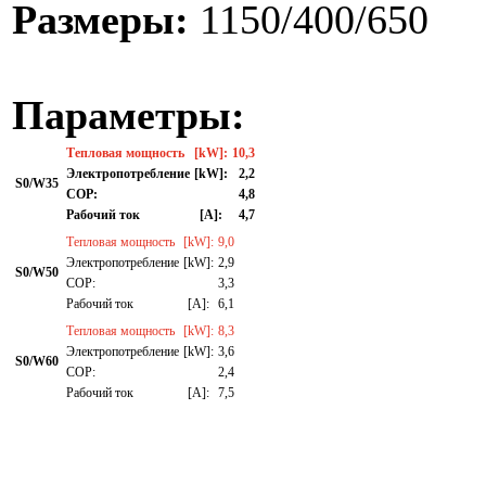
Размеры:
1150/400/650
Параметры:
Тепловая мощность
[kW]:
10,3
Электропотребление
[kW]:
2,2
S0/W35
СОР:
4,8
Рабочий ток
[A]:
4,7
Тепловая мощность
[kW]:
9,0
Электропотребление
[kW]:
2,9
S0/W50
СОР:
3,3
Рабочий ток
[A]:
6,1
Тепловая мощность
[kW]:
8,3
Электропотребление
[kW]:
3,6
S0/W60
СОР:
2,4
Рабочий ток
[A]:
7,5