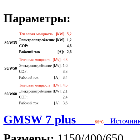
Параметры:
Тепловая мощность
[kW]:
5,2
Электропотребление
[kW]:
1,2
S0/W35
СОР:
4,6
Рабочий ток
[A]:
2,6
Тепловая мощность
[kW]:
4,8
Электропотребление
[kW]:
1,6
S0/W50
СОР:
3,3
Рабочий ток
[A]:
3,4
Тепловая мощность
[kW]:
4,6
Электропотребление
[kW]:
2,1
S0/W60
СОР:
2,4
Рабочий ток
[A]:
3,6
GMSW 7 plus
Источник
Размеры:
1150/400/650