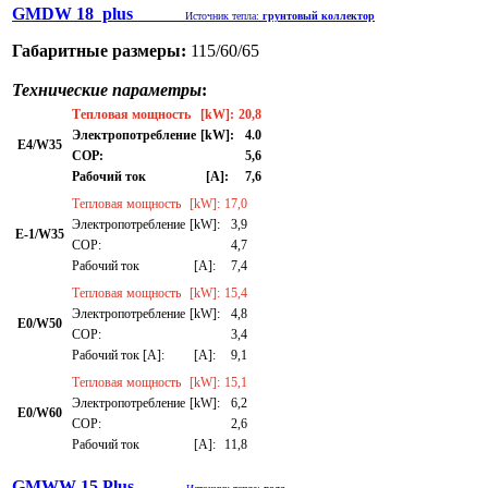
GMDW 18 plus
Источник тепла:
грунтовый коллектор
Габаритные размеры:
115/60/65
Технические параметры
:
Тепловая мощность
[kW]:
20,8
Электропотребление
[kW]:
4.0
E4/W35
СОР:
5,6
Рабочий ток
[A]:
7,6
Тепловая мощность
[kW]:
17,0
Электропотребление
[kW]:
3,9
E-1/W35
СОР:
4,7
Рабочий ток
[A]:
7,4
Тепловая мощность
[kW]:
15,4
Электропотребление
[kW]:
4,8
E0/W50
СОР:
3,4
Рабочий ток [A]:
[A]:
9,1
Тепловая мощность
[kW]:
15,1
Электропотребление
[kW]:
6,2
E0/W60
СОР:
2,6
Рабочий ток
[A]:
11,8
GMWW 15 Plus