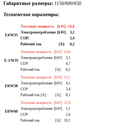
Габаритные размеры:
1150/600/650
Технические параметры
:
Тепловая мощность
[kW]:
16,0
Электропотребление
[kW]:
3,1
E4/W35
СОР:
5,4
Рабочий ток
[A]:
6,2
Тепловая мощность
[kW]:
14,6
Электропотребление
[kW]:
3,1
E-1/W35
СОР:
4,7
Рабочий ток
[A]:
6,2
Тепловая мощность
[kW]:
13,1
Электропотребление
[kW]:
4,1
E0/W50
СОР:
3,4
Рабочий ток [A]:
[A]:
8,1
Тепловая мощность
[kW]:
12,8
Электропотребление
[kW]:
5,1
E0/W60
СОР:
2,6
Рабочий ток
[A]:
10,1