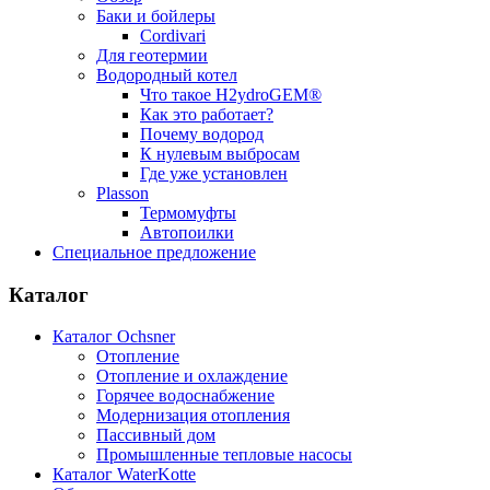
Баки и бойлеры
Cordivari
Для геотермии
Водородный котел
Что такое H2ydroGEM®
Как это работает?
Почему водород
К нулевым выбросам
Где уже установлен
Plasson
Термомуфты
Автопоилки
Специальное предложение
Каталог
Каталог Ochsner
Отопление
Отопление и охлаждение
Горячее водоснабжение
Модернизация отопления
Пассивный дом
Промышленные тепловые насосы
Каталог WaterKotte