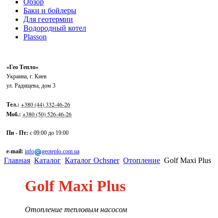
Обзор
Баки и бойлеры
Для геотермии
Водородный котел
Plasson
«Гео Тепло»
Украина
,
г. Киев
ул. Радищева, дом 3
+380 (44) 332-46-26
Тел.:
+380 (50) 526-46-26
Моб.:
Пн - Пт:
с 09:00 до 19:00
e-mail:
info
geoteplo.com.ua
Главная
Каталог
Каталог Ochsner
Отопление
Golf Maxi Plus
Golf Maxi Plus
Отопление тепловым насосом