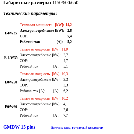
Габаритные размеры:
1150/600/650
Технические параметры
:
Тепловая мощность
[kW]:
14,2
Электропотребление
[kW]:
2,8
E4/W35
СОР:
5,4
Рабочий ток
[A]:
5,2
Тепловая мощность
[kW]:
11,9
Электропотребление
[kW]:
2,7
E-1/W35
СОР:
4,7
Рабочий ток
[A]:
5,1
Тепловая мощность
[kW]:
10,3
Электропотребление
[kW]:
3,3
E0/W50
СОР:
3,3
Рабочий ток [A]:
[A]:
6,2
Тепловая мощность
[kW]:
10,2
Электропотребление
[kW]:
4,1
E0/W60
СОР:
2,6
Рабочий ток
[A]:
7,7
GMDW 15 plus
Источник тепла:
грунтовый коллектор