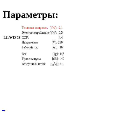
Параметры:
Тепловая мощность
[kW]:
2,1
Электропотребление
[kW]:
0,5
L21/W15-55
СОР:
4,4
Напряжение
[V]:
230
Рабочий ток
[A]:
16
Вес
[kg]:
145
Уровень шума
[dB]:
49
3
Воздушный поток
510
[m
/h]