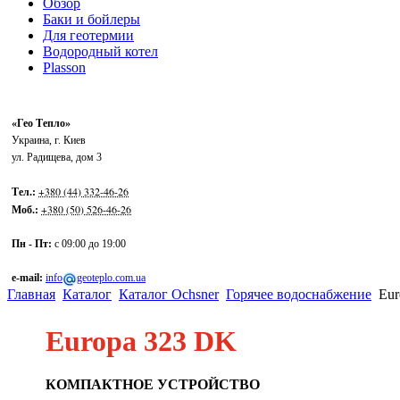
Обзор
Баки и бойлеры
Для геотермии
Водородный котел
Plasson
«Гео Тепло»
Украина
,
г. Киев
ул. Радищева, дом 3
+380 (44) 332-46-26
Тел.:
+380 (50) 526-46-26
Моб.:
Пн - Пт:
с 09:00 до 19:00
e-mail:
info
geoteplo.com.ua
Главная
Каталог
Каталог Ochsner
Горячее водоснабжение
Eur
Europa 323 DK
КОМПАКТНОЕ УСТРОЙСТВО