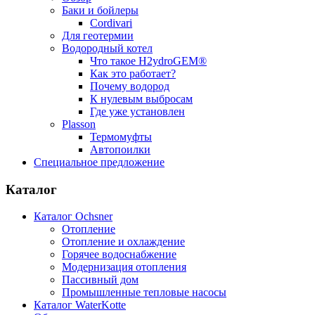
Баки и бойлеры
Cordivari
Для геотермии
Водородный котел
Что такое H2ydroGEM®
Как это работает?
Почему водород
К нулевым выбросам
Где уже установлен
Plasson
Термомуфты
Автопоилки
Специальное предложение
Каталог
Каталог Ochsner
Отопление
Отопление и охлаждение
Горячее водоснабжение
Модернизация отопления
Пассивный дом
Промышленные тепловые насосы
Каталог WaterKotte