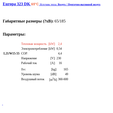
Europa 323 DK
Источник тепла:
Воздух / Приточно-вытяжной воздух
Габаритные размеры (?хВ):
65/185
Параметры:
Тепловая мощность
[kW]:
2,4
Электропотребление
[kW]:
0,54
L21/W15-55
СОР:
4,4
Напряжение
[V]:
230
Рабочий ток
[A]:
16
Вес
[kg]:
165
Уровень шума
[dB]:
49
3
Воздушный поток
360-600
[m
/h]