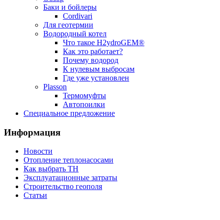
Баки и бойлеры
Cordivari
Для геотермии
Водородный котел
Что такое H2ydroGEM®
Как это работает?
Почему водород
К нулевым выбросам
Где уже установлен
Plasson
Термомуфты
Автопоилки
Специальное предложение
Информация
Новости
Отопление теплонасосами
Как выбрать ТН
Эксплуатационные затраты
Строительство геополя
Статьи