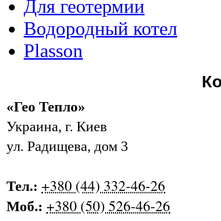
Для геотермии
Водородный котел
Plasson
К
«Гео Тепло»
Украина
,
г. Киев
ул. Радищева, дом 3
+380 (44) 332-46-26
Тел.:
+380 (50) 526-46-26
Моб.: