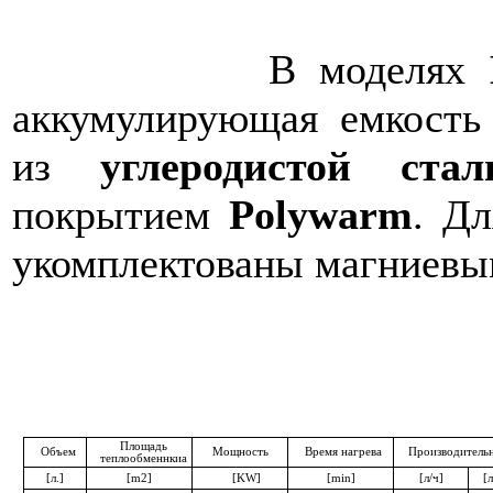
В моделях
аккумулирующая емкость
из
углеродистой стал
покрытием
Polywarm
. Д
укомплектованы магниевы
Площадь
Объем
Мощность
Время нагрева
Производитель
теплообменнкиа
[л.]
[m2]
[KW]
[min]
[л/ч]
[л