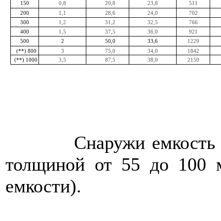
0,8
20,8
23,8
511
150
1,1
28,6
24,0
702
200
1,2
31,2
32,5
766
300
1,5
37,5
36,0
921
400
1229
500
2
50,0
33,6
3
75,0
34,0
1842
(**)
800
3,5
87,5
38,0
2150
(**)
1000
Снаружи емкость изол
толщиной от 55 до 100 
емкости).