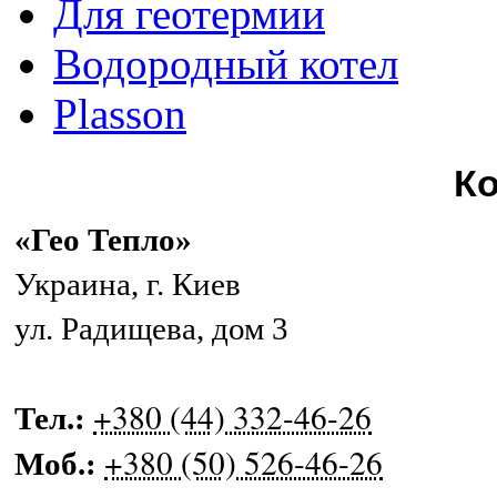
Для геотермии
Водородный котел
Plasson
К
«Гео Тепло»
Украина
,
г. Киев
ул. Радищева, дом 3
+380 (44) 332-46-26
Тел.:
+380 (50) 526-46-26
Моб.: