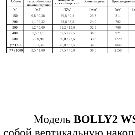
Объем
Время нагрева
Производитель
теплообменника
нижний/верхний
нижний/верхний
[л.]
[m2]
[KW]
[min]
[л/ч]
[л
0,8 / 0,36
20,8 / 9,4
23,8
511
150
1,1 / 0,32
28,6 / 8,3
24,0
702
200
1,2 / 0,60
31,2 / 15,6
32,5
766
300
1,5 / 1,1
37,5 / 27,5
36,0
921
400
1229
500
2 / 0,90
50,0 / 22,5
33,6
3 / 1,30
75,0 / 32,5
34,0
1842
(**)
800
3,5 / 1,80
87,5 / 45,0
38,0
2150
(**)
1000
Модель
BOLLY2 W
собой вертикальную накоп